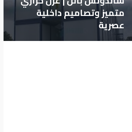
ساندوتش بانل | عزل حراري
متميز وتصاميم داخلية
عصرية
فوائد استخدام ساندوتش
بانل في جدة