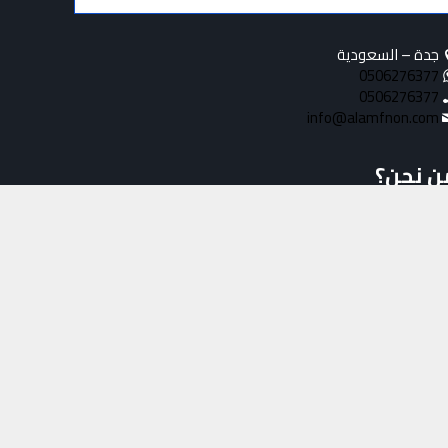
جدة – السعودية
0506276377
0506276377
info@alamfnon.com
ن نحن؟
طلق من المملكة العربية السعودية, لتقدم خدمات المقاولات
عامة بالإضافة إلى إعمال المظلات والسواتر والهناجر وبيوت
شعر وغيرها من أعمال الحدادة.
وم برؤية عصرية ومتقدمة على أحد أهم الاختصاصات التي
داد الطلب عليها يومًا بعد يوم، وتلك النظرة التي رأتها عيننا جعلت
ّا من أهم العمال في هذا المجال, جوهر عملنا هو التصميم
لتركيب بخبرتنا الواسعة، فلدينا مجموعة كاملة من المهارات
 تصميم الفكرة إلى التثبيت في الموقع وكذلك فأننا نقدم حلول
تصادية وخلاقة وموثوقة لعملائنا في جميع خدماتنا المقدمة .