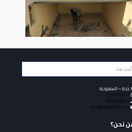
جدة – السعودية
0506276377
0506276377
info@alamfnon.com
ن نحن؟