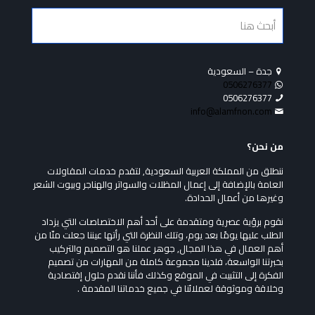
جدة – السعودية
0506276377
0506276377
info@alamfnon.com
من نحن؟
ننطلق من المملكة العربية السعودية, لتقدم خدمات المقاولات
العامة بالإضافة إلى إعمال المظلات والسواتر والهناجر وبيوت الشعر
وغيرها من أعمال الحدادة.
نقوم برؤية عصرية ومتقدمة على أحد أهم الاختصاصات التي يزداد
الطلب عليها يومًا بعد يوم، وتلك النظرة التي رأتها عيننا جعلت منّا من
أهم العمال في هذا المجال, جوهر عملنا هو التصميم والتركيب
بخبرتنا الواسعة، فلدينا مجموعة كاملة من المهارات من تصميم
الفكرة إلى التثبيت في الموقع وكذلك فأننا نقدم حلول إقتصادية
وخلاقة وموثوقة لعملائنا في جميع خدماتنا المقدمة .