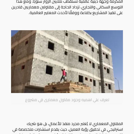
المكرمة وجهة دينية عالمية تستقطب ملايين الزوار سنويًا. ومع هذا
التوسع السكاني والتجاري، تزداد الحاجة إلى مقاولين معماريين قادرين
على تنفيذ المشاريع بكفاءة ووفقًا لأحدث المعايير العالمية.
تعرف علي اهميه وجود مقاول معمارى في مشروع
المقاول المعماري
لا يُعتبر مجرد منفذ للأعمال، بل هو شريك
استراتيجي في تحقيق رؤية العميل، حيث يقدم استشارات متخصصة في