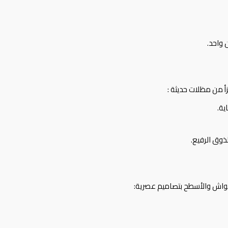
 واحد.
زأ من
مظلات
حديثة :
ية.
ذوق الرفيع.
حواش والأسطح بتصاميم عصرية: