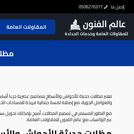
إتصل بنا
0506276377
المقاولات العامة
مظلا
تعتبر مظلات حديثة للأحواش والأسطح بتصاميم عصرية جزءا أساس
والعوامل الجوية، مع إضافة لمسة جمالية فريدة للمساحات الخار
مع التطور المستمر في تصميم المظلات، أصبح بإمكانك تحويل سطح
عبر الواتساب
مع عالم الفنون للمقاولات العامة.
مظلات حديثة للأحواش والأ