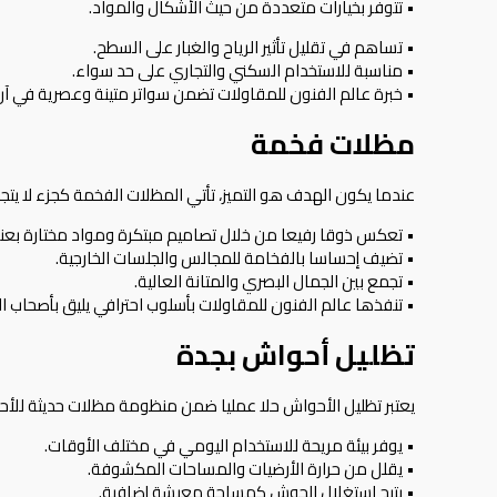
• تتوفر بخيارات متعددة من حيث الأشكال والمواد.
• تساهم في تقليل تأثير الرياح والغبار على السطح.
• مناسبة للاستخدام السكني والتجاري على حد سواء.
• خبرة عالم الفنون للمقاولات تضمن سواتر متينة وعصرية في آن
مظلات فخمة
عندما يكون الهدف هو التميز، تأتي
المظلات
الفخمة كجزء لا يتج
• تعكس ذوقا رفيعا من خلال تصاميم مبتكرة ومواد مختارة بعنا
• تضيف إحساسا بالفخامة للمجالس والجلسات الخارجية.
• تجمع بين الجمال البصري والمتانة العالية.
• تنفذها عالم الفنون للمقاولات بأسلوب احترافي يليق بأصحاب ال
تظليل أحواش بجدة
يعتبر تظليل الأحواش حلا عمليا ضمن منظومة
مظلات
حديثة للأ
• يوفر بيئة مريحة للاستخدام اليومي في مختلف الأوقات.
• يقلل من حرارة الأرضيات والمساحات المكشوفة.
• يتيح استغلال الحوش كمساحة معيشة إضافية.