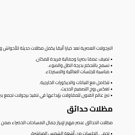
البرجولات العصرية تعد خيارا أنيقا يكمل
مظلات
حديثة للأحواش و
• تضيف عمقا بصريا وجمالية فريدة للمكان.
• تسمح بالتحكم بدرجة الظل والضوء.
• مناسبة للجلسات العائلية والاسترخاء.
• تتكامل مع النباتات والديكورات الخارجية.
• تعكس روح التصميم الحديث.
• تبرز عالم الفنون للمقاولات بإبداعها في تنفيذ برجولات تجمع بي
مظلات حدائق
مظلات الحدائق عنصر مهم لإبراز جمال المساحات الخضراء ضمن 
• تحمي الجلسات من أشعة الشمس المباشرة.