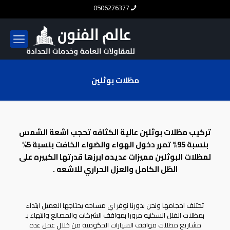
0506276377
مظلات بوثلين
تركيب
مظلات
بوثلين عالية الكثافه تحجب اشعة الشمس
بنسبة 95% تمرر دخول الهواء والضواء الخافت بنسبة 5%
لمظلات البوثلين مميزات عديده ابرزها قدرتها الكبيره على
الظل الكامل والعزل الحراري للاشعه .
تختلف احجامها ونحن بدورنا نوفر اي مساحه يحتاجها العميل ابتداء
بمظلات الفلل السكنيه مرورا بمواقف الشركات والمصانع وانتهاء بـ
مشاريع
مظلات مواقف السيارات
الحكومية من خلال عمل عدة