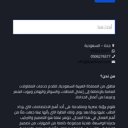
جدة – السعودية
0506276377
0506276377
info@alamfnon.com
من نحن؟
ننطلق من المملكة العربية السعودية, لتقدم خدمات المقاولات
العامة بالإضافة إلى إعمال المظلات والسواتر والهناجر وبيوت الشعر
وغيرها من أعمال الحدادة.
نقوم برؤية عصرية ومتقدمة على أحد أهم الاختصاصات التي يزداد
الطلب عليها يومًا بعد يوم، وتلك النظرة التي رأتها عيننا جعلت منّا من
أهم العمال في هذا المجال, جوهر عملنا هو التصميم والتركيب
بخبرتنا الواسعة، فلدينا مجموعة كاملة من المهارات من تصميم