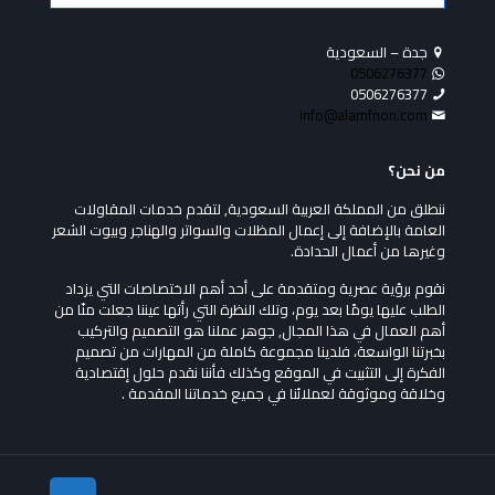
جدة – السعودية
0506276377
0506276377
info@alamfnon.com
من نحن؟
ننطلق من المملكة العربية السعودية, لتقدم خدمات المقاولات
العامة بالإضافة إلى إعمال المظلات والسواتر والهناجر وبيوت الشعر
وغيرها من أعمال الحدادة.
نقوم برؤية عصرية ومتقدمة على أحد أهم الاختصاصات التي يزداد
الطلب عليها يومًا بعد يوم، وتلك النظرة التي رأتها عيننا جعلت منّا من
أهم العمال في هذا المجال, جوهر عملنا هو التصميم والتركيب
بخبرتنا الواسعة، فلدينا مجموعة كاملة من المهارات من تصميم
الفكرة إلى التثبيت في الموقع وكذلك فأننا نقدم حلول إقتصادية
وخلاقة وموثوقة لعملائنا في جميع خدماتنا المقدمة .