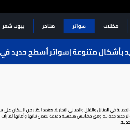
مظلات
سواتر
هناحر
بيوت شعر
د بأشكال متنوعة |سواتر أسطح حديد في
الحماية في المنازل والفلل والمباني التجارية. يعتمد الكثير من السكان على 
واتر حديد جدة يتم وفق مقاييس هندسية دقيقة تضمن ثباتها وأمانها لفترات ط
ديثة.