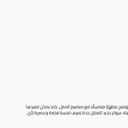
 وتمنح مظهرًا متناسقًا مع تصاميم المنزل. كما يمكن تنفيذها
لة. سواتر حديد المنازل جدة تضيف لمسة فخمة وعصرية لأي