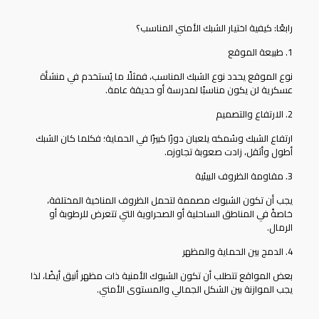
رابعًا: كيفية اختيار الشبك الأمني المناسب؟
1. طبيعة الموقع
نوع الموقع يحدد نوع الشبك المناسب، فمثلًا ما يُستخدم في منشأة
عسكرية لن يكون مناسبًا لمدرسة أو حديقة عامة.
2. الارتفاع والتصميم
ارتفاع الشبك وسُمكه يلعبان دورًا كبيرًا في الحماية؛ فكلما كان الشبك
أطول وأثقل، زادت صعوبة تجاوزه.
3. مقاومة الظروف البيئية
يجب أن تكون الشبوك مصممة لتحمل الظروف المناخية المختلفة،
خاصةً في المناطق الساحلية أو الصحراوية التي تتعرض للرطوبة أو
الرمال.
4. الدمج بين الحماية والمظهر
بعض المواقع تتطلب أن تكون الشبوك الأمنية ذات مظهر أنيق أيضًا، لذا
يجب الموازنة بين الشكل الجمالي والمستوى الأمني.