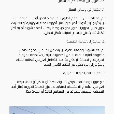
مستمرين. أبرز هذه التحديات تشمل:
1. الابتكار في وسائل التسلل
لم يعد المتسلل يستخدم الطرق التقليدية كالقص أو التسلق فحسب،
بل بدأ يلجأ إلى أدوات أكثر تطورًا مثل أجهزة القطع الكهربائية أو الطائرات
بدون طيار (الدرونز) لتجاوز الحواجز. وهذا يتطلب أنظمة شبوك أمنية أكثر
ذكاءً، قادرة على رصد أي اقتراب بشكل لحظي.
2. الحاجة إلى تكامل الأنظمة
لم تعد الشبوك وحدها كافية، بل بات من الضروري دمجها ضمن
منظومة أمنية شاملة تشمل الكاميرات، الإنذارات، أنظمة المراقبة
المركزية، والحماية الإلكترونية. هذا التكامل يُعزز من فعالية الشبك
ويحوّله إلى جزء ذكي من النظام الأمني العام.
3. تحديات الصيانة والاستمرارية
مع مرور الوقت، قد تتعرض الشبوك للصدأ أو التآكل أو التلف نتيجة
العوامل البيئية أو الاستخدام المتكرر. لذا، فإن الصيانة الدورية تمثل أحد
التحديات المهمة، خصوصًا في المواقع النائية أو الكبيرة جدًا.