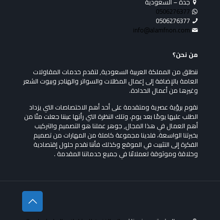
جدة – السعودية
0506276377
0506276377
info@alamfnon.com
من نحن؟
ننطلق من المملكة العربية السعودية, لتقدم خدمات المقاولات
العامة بالإضافة إلى إعمال المظلات والسواتر والهناجر وبيوت الشعر
وغيرها من أعمال الحدادة.
نقوم برؤية عصرية ومتقدمة على أحد أهم الاختصاصات التي يزداد
الطلب عليها يومًا بعد يوم، وتلك النظرة التي رأتها عيننا جعلت منّا من
أهم العمال في هذا المجال, جوهر عملنا هو التصميم والتركيب
بخبرتنا الواسعة، فلدينا مجموعة كاملة من المهارات من تصميم
الفكرة إلى التثبيت في الموقع وكذلك فأننا نقدم حلول إقتصادية
وخلاقة وموثوقة لعملائنا في جميع خدماتنا المقدمة .