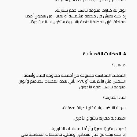
توفر لك خيارات متنوعة تناسب حجم سيارتك.
إذا كنت تعيش في منطقة مشمسة أو تعاني من هطول أمطار
مفاجئة، فإن المظلة الخاصة بالسيارة ستكون استثمارًا جيدًا.
4. المظلات القماشية
ما هي؟
المظلات القماشية
مصنوعة من أقمشة مقاومة للماء وأشعة
الشمس مثل الأكريليك أو PVC. تأتي هذه المظلات بتصاميم وألوان
متنوعة تناسب كافة الأذواق.
لماذا تختارها؟
سهلة التركيب ولا تحتاج لصيانة معقدة.
اقتصادية مقارنة بالأنواع الأخرى.
تضيف مظهرًا عصريًا وأنيقًا للمساحات الخارجية.
إذا كنت تبحث عن خيار اقتصادي وعملي، فالمظلات القماشية هي