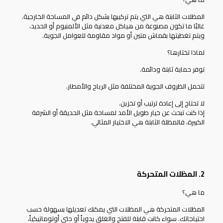
المظلات الثابتة هي التي يتم تركيبها بشكل دائم في المساحة الخارجية.
غالبًا ما تكون مصنوعة من هياكل معدنية مثل الألمنيوم أو الحديد،
ويتم تغطيتها بقماش متين أو مواد مقاومة للعوامل الجوية.
لماذا تختارها؟
توفر حماية ثابتة ودائمة.
تتحمل الظروف الجوية المختلفة مثل الرياح والأمطار.
لا تحتاج إلى إعادة ترتيب أو تخزين.
إذا كنت تبحث عن خيار طويل الأمد لمساحة مثل الحديقة أو الشرفة
الكبيرة، فالمظلة الثابتة هي الاختيار المثالي.
2. المظلات المتحركة
ما هي؟
المظلات المتحركة
هي المظلات التي يمكنك تعديلها بسهولة حسب
احتياجاتك. سواء كانت قابلة للفتح والغلق يدوياً أو حتى أوتوماتيكياً،