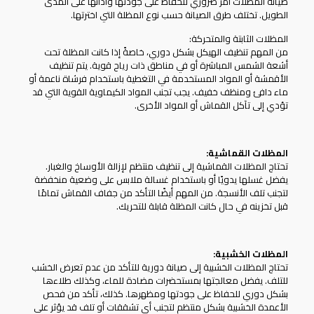
صيانة
المظلات
أمر ضروري للحفاظ على جودتها وأدائها على المدى
الطويل. تختلف طرق الصيانة حسب نوع المظلة التي اخترتها.
المظلات الثابتة والمتحركة:
من المهم تنظيف الهيكل بشكل دوري، خاصةً إذا كانت المظلة تحت
أشعة الشمس المباشرة أو في مناطق ذات رياح قوية. يتم تنظيف
الأقمشة أو المواد المستخدمة في التغطية باستخدام فرشاة ناعمة أو
ماء دافئ ومنظف خفيف. يجب تجنب المواد الكيماوية القوية التي قد
تؤدي إلى تآكل القماش أو المواد الأخرى.
المظلات القماشية:
تحتاج المظلات القماشية إلى تنظيف منتظم لإزالة الأوساخ والغبار.
يفضل غسلها يدويًا أو باستخدام غسالة ملابس على وضعية منخفضة
لتجنب تلف الأنسجة. من المهم أيضًا التأكد من جفاف القماش تمامًا
قبل تخزينه في حال كانت المظلة قابلة للتحريك.
المظلات الخشبية:
تحتاج المظلات الخشبية إلى صيانة دورية للتأكد من عدم تعرض الخشب
للتلف. يفضل معالجتها بمستحضرات مضادة للماء، وكذلك طلاءها
بشكل دوري للحفاظ على جودتها ومظهرها. كذلك، تأكد من فحص
الأعمدة الخشبية بشكل منتظم لتجنب أي تشققات أو تلف قد يؤثر على