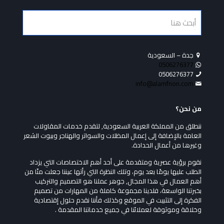
جدة – السعودية
0506276377
0506276377
info@alamfnon.com
من نحن؟
ننطلق من المملكة العربية السعودية, لتقدم خدمات المقاولات
العامة بالإضافة إلى إعمال المظلات والسواتر والهناجر وبيوت الشعر
وغيرها من أعمال الحدادة.
نقوم برؤية عصرية ومتقدمة على أحد أهم الاختصاصات التي يزداد
الطلب عليها يومًا بعد يوم، وتلك النظرة التي رأتها عيننا جعلت منّا من
أهم العمال في هذا المجال, جوهر عملنا هو التصميم والتركيب
بخبرتنا الواسعة، فلدينا مجموعة كاملة من المهارات من تصميم
الفكرة إلى التثبيت في الموقع وكذلك فأننا نقدم حلول إقتصادية
وخلاقة وموثوقة لعملائنا في جميع خدماتنا المقدمة .